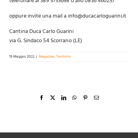
telefonare al 389 5753698 o allo 0836 460257
oppure invite una mail a info@ducacarloguarini.it
Cantina Duca Carlo Guarini
via G. Sindaco 54 Scorrano (LE)
19 Maggio 2022
|
Magazine
,
Territorio
Facebook
X
LinkedIn
WhatsApp
Pinterest
Email