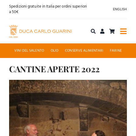
Salta
Spedizioni gratuite in Italia per ordini superiori
ENGLISH
al
a 50€
contenuto
Togg
Navi
Acquista online
VINI DEL SALENTO
OLIO
CONSERVE ALIMENTARI
FARINE
Chi siamo
CANTINE APERTE 2022
Ingrandisci
Accoglienza
immagine
News
Contatti