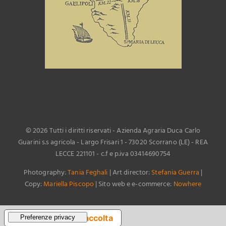
©
2026 Tutti i diritti riservati - Azienda Agraria Duca Carlo
Guarini s.s agricola - Largo Frisari 1 - 73020 Scorrano (LE) - REA
LECCE 221101 - c.f e p.iva 03414690754
Photography:
Tania Feghali
| Art director:
Stefania Guerra
|
Copy:
Mariella Piscopo
| Sito web e e-commerce:
Nowhere
Informativa sulla raccolta