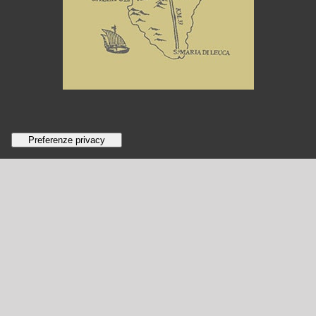
©
2026 Tutti i diritti riservati - Azienda Agraria Duca Carlo
Guarini s.s agricola - Largo Frisari 1 - 73020 Scorrano (LE) - REA
LECCE 221101 - c.f e p.iva 03414690754
Photography:
Tania Feghali
| Art director:
Stefania Guerra
|
Copy:
Mariella Piscopo
| Sito web e e-commerce:
Nowhere
Informativa sulla raccolta