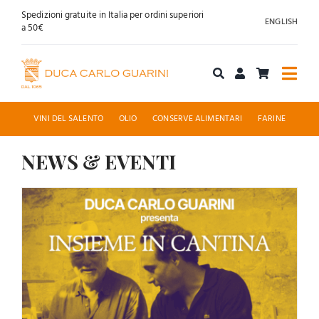
Salta
Spedizioni gratuite in Italia per ordini superiori
ENGLISH
al
a 50€
contenuto
Togg
Navi
Acquista online
VINI DEL SALENTO
OLIO
CONSERVE ALIMENTARI
FARINE
Chi siamo
NEWS & EVENTI
Accoglienza
News
Contatti