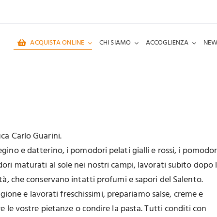
ACQUISTA ONLINE
CHI SIAMO
ACCOGLIENZA
NEW
ca Carlo Guarini.
ino e datterino, i pomodori pelati gialli e rossi, i pomodor
ori maturati al sole nei nostri campi, lavorati subito dopo 
ità, che conservano intatti profumi e sapori del Salento.
stagione e lavorati freschissimi, prepariamo salse, creme e
re le vostre pietanze o condire la pasta. Tutti conditi con