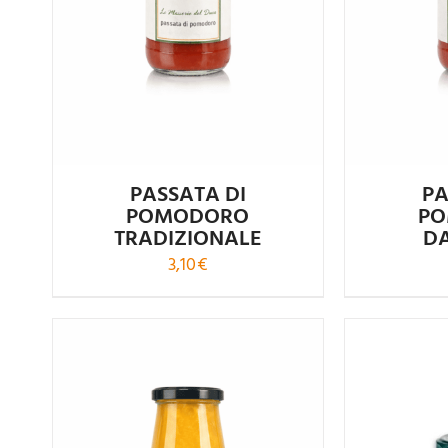
4.58
su 5
PASSATA DI
PA
POMODORO
P
TRADIZIONALE
D
3,10
€