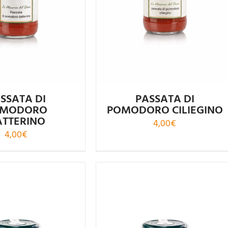
4.50
su 5
4.67
su 5
SSATA DI
PASSATA DI
OMODORO
POMODORO CILIEGINO
ATTERINO
4,00
€
4,00
€