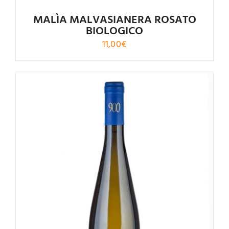
MALÌA MALVASIANERA ROSATO
BIOLOGICO
11,00
€
Valutato
4.00
su 5