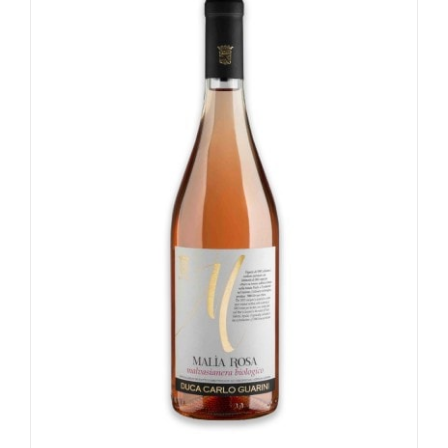
Valutato
4.75
su 5