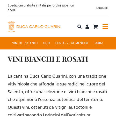
Salta
Spedizioni gratuite in Italia per ordini superiori
ENGLISH
al
a 50€
contenuto
Togg
Navi
Acquista online
VINI DEL SALENTO
OLIO
CONSERVE ALIMENTARI
FARINE
Chi siamo
VINI BIANCHI E ROSATI
Accoglienza
La cantina Duca Carlo Guarini, con una tradizione
vitivinicola che affonda le sue radici nel cuore del
News
Salento, offre una selezione di vini bianchi e rosati
che esprimono l’essenza autentica del territorio.
Contatti
Questi vini, ottenuti da vitigni autoctoni e
coltivati secondo i principi dell’agricoltura