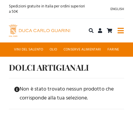
Salta
Spedizioni gratuite in Italia per ordini superiori
ENGLISH
al
a 50€
contenuto
Togg
Navi
Acquista online
VINI DEL SALENTO
OLIO
CONSERVE ALIMENTARI
FARINE
Chi siamo
DOLCI ARTIGIANALI
Accoglienza
Non è stato trovato nessun prodotto che
corrisponde alla tua selezione.
News
Contatti