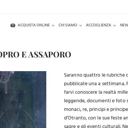
ACQUISTA ONLINE
CHI SIAMO
ACCOGLIENZA
NEW
COPRO E ASSAPORO
Saranno quattro le rubriche 
pubblicate una a settimana.
farvi conoscere la realtà mill
leggende, documenti e foto st
monaci, re, principi e princip
d’Otranto, con le sue feste ant
sagre e gli eventi culturali. N