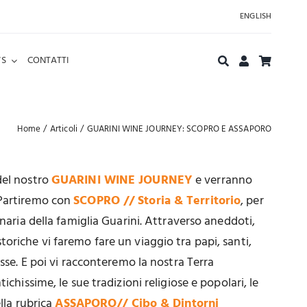
ENGLISH
S
CONTATTI
Home
Articoli
GUARINI WINE JOURNEY: SCOPRO E ASSAPORO
del nostro
GUARINI WINE JOURNEY
e verranno
 Partiremo con
SCOPRO // Storia & Territorio
, per
enaria della famiglia Guarini. Attraverso aneddoti,
oriche vi faremo fare un viaggio tra papi, santi,
esse. E poi vi racconteremo la nostra Terra
ichissime, le sue tradizioni religiose e popolari, le
ella rubrica
ASSAPORO// Cibo & Dintorni