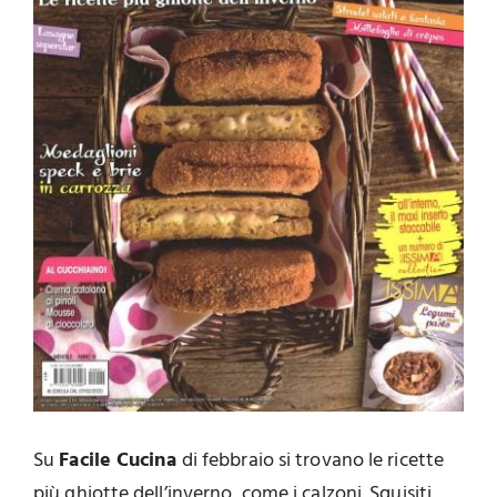
Su
Facile Cucina
di febbraio si trovano le ricette
più ghiotte dell’inverno, come i calzoni. Squisiti