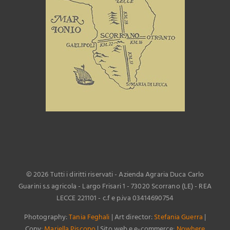
©
2026 Tutti i diritti riservati - Azienda Agraria Duca Carlo
Guarini s.s agricola - Largo Frisari 1 - 73020 Scorrano (LE) - REA
LECCE 221101 - c.f e p.iva 03414690754
Photography:
Tania Feghali
| Art director:
Stefania Guerra
|
Copy:
Mariella Piscopo
| Sito web e e-commerce:
Nowhere