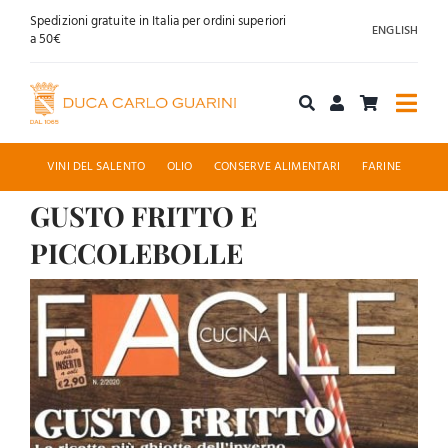
Salta
Spedizioni gratuite in Italia per ordini superiori
ENGLISH
al
a 50€
contenuto
Togg
Navi
Acquista online
VINI DEL SALENTO
OLIO
CONSERVE ALIMENTARI
FARINE
GUSTO FRITTO E
Chi siamo
PICCOLEBOLLE
Accoglienza
Ingrandisci
immagine
News
Contatti