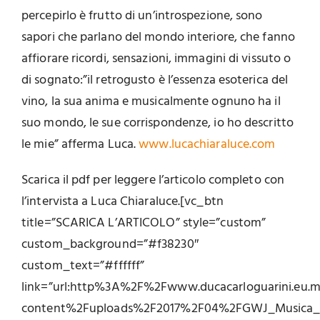
percepirlo è frutto di un’introspezione, sono
sapori che parlano del mondo interiore, che fanno
affiorare ricordi, sensazioni, immagini di vissuto o
di sognato:”il retrogusto è l’essenza esoterica del
vino, la sua anima e musicalmente ognuno ha il
suo mondo, le sue corrispondenze, io ho descritto
le mie” afferma Luca.
www.lucachiaraluce.com
Scarica il pdf per leggere l’articolo completo con
l’intervista a Luca Chiaraluce.[vc_btn
title=”SCARICA L’ARTICOLO” style=”custom”
custom_background=”#f38230″
custom_text=”#ffffff”
link=”url:http%3A%2F%2Fwww.ducacarloguarini.eu
content%2Fuploads%2F2017%2F04%2FGWJ_Musica_