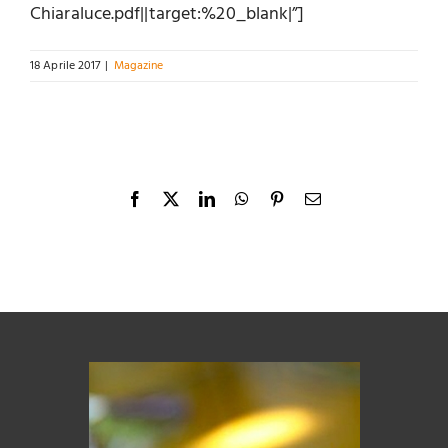
Chiaraluce.pdf||target:%20_blank|”]
18 Aprile 2017
|
Magazine
Facebook
X
LinkedIn
WhatsApp
Pinterest
Email