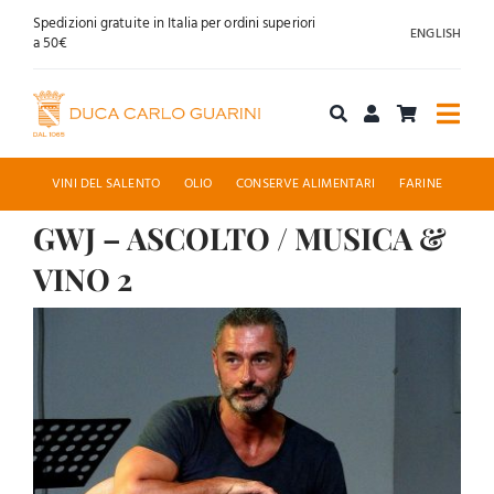
Salta
Spedizioni gratuite in Italia per ordini superiori
ENGLISH
al
a 50€
contenuto
Togg
Navi
Acquista online
VINI DEL SALENTO
OLIO
CONSERVE ALIMENTARI
FARINE
GWJ – ASCOLTO / MUSICA &
Chi siamo
VINO 2
Accoglienza
Ingrandisci
immagine
News
Contatti