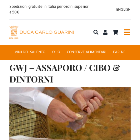
Salta
Spedizioni gratuite in Italia per ordini superiori
ENGLISH
al
a 50€
contenuto
Togg
Navi
Acquista online
VINI DEL SALENTO
OLIO
CONSERVE ALIMENTARI
FARINE
GWJ – ASSAPORO / CIBO &
Chi siamo
DINTORNI
Accoglienza
Ingrandisci
immagine
News
Contatti