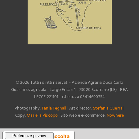
©
2026 Tutti i diritti riservati - Azienda Agraria Duca Carlo
Guarini s.s agricola - Largo Frisari 1 - 73020 Scorrano (LE) - REA
LECCE 221101 - c.f e p.iva 03414690754
Photography:
Tania Feghali
| Art director:
Stefania Guerra
|
Copy:
Mariella Piscopo
| Sito web e e-commerce:
Nowhere
Informativa sulla raccolta