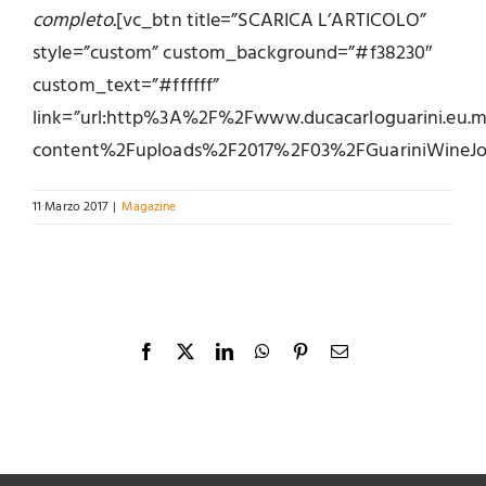
completo.
[vc_btn title=”SCARICA L’ARTICOLO”
style=”custom” custom_background=”#f38230″
custom_text=”#ffffff”
link=”url:http%3A%2F%2Fwww.ducacarloguarini.eu
content%2Fuploads%2F2017%2F03%2FGuariniWineJour
11 Marzo 2017
|
Magazine
Facebook
X
LinkedIn
WhatsApp
Pinterest
Email