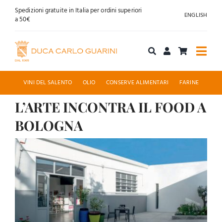
Salta
Spedizioni gratuite in Italia per ordini superiori
ENGLISH
al
a 50€
contenuto
Togg
Navi
Acquista online
VINI DEL SALENTO
OLIO
CONSERVE ALIMENTARI
FARINE
L’ARTE INCONTRA IL FOOD A
Chi siamo
BOLOGNA
Accoglienza
Ingrandisci
immagine
News
Contatti