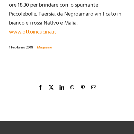
ore 18.30 per brindare con lo spumante
Piccolebolle, Taersìa, da Negroamaro vinificato in
bianco e i rossi Natìvo e Malìa.
www.ottoincucina.it
1 Febbraio 2018
|
Magazine
Facebook
X
LinkedIn
WhatsApp
Pinterest
Email