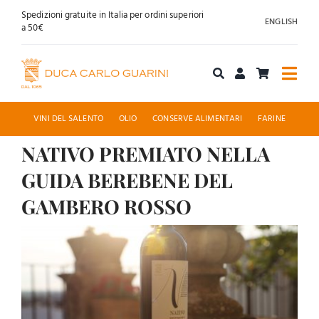
Salta
Spedizioni gratuite in Italia per ordini superiori
ENGLISH
al
a 50€
contenuto
Togg
Navi
Acquista online
VINI DEL SALENTO
OLIO
CONSERVE ALIMENTARI
FARINE
NATIVO PREMIATO NELLA
Chi siamo
GUIDA BEREBENE DEL
Accoglienza
GAMBERO ROSSO
Ingrandisci
News
immagine
Contatti