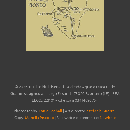
©
2026 Tutti i diritti riservati - Azienda Agraria Duca Carlo
Guarini s.s agricola - Largo Frisari 1 - 73020 Scorrano (LE) - REA
LECCE 221101 - c.f e p.iva 03414690754
Photography:
Tania Feghali
| Art director:
Stefania Guerra
|
Copy:
Mariella Piscopo
| Sito web e e-commerce:
Nowhere