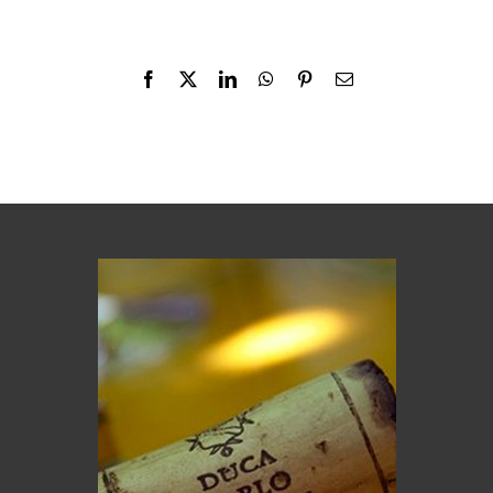
Facebook
X
LinkedIn
WhatsApp
Pinterest
Email