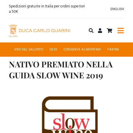
Salta
Spedizioni gratuite in Italia per ordini superiori
ENGLISH
al
a 50€
contenuto
Togg
Navi
Acquista online
VINI DEL SALENTO
OLIO
CONSERVE ALIMENTARI
FARINE
NATIVO PREMIATO NELLA
Chi siamo
GUIDA SLOW WINE 2019
Accoglienza
Ingrandisci
immagine
News
Contatti