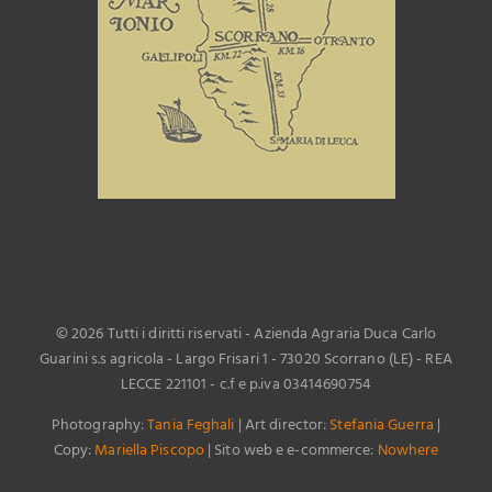
©
2026 Tutti i diritti riservati - Azienda Agraria Duca Carlo
Guarini s.s agricola - Largo Frisari 1 - 73020 Scorrano (LE) - REA
LECCE 221101 - c.f e p.iva 03414690754
Photography:
Tania Feghali
| Art director:
Stefania Guerra
|
Copy:
Mariella Piscopo
| Sito web e e-commerce:
Nowhere