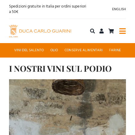
Salta
Spedizioni gratuite in Italia per ordini superiori
ENGLISH
al
a 50€
contenuto
Togg
Navi
Acquista online
VINI DEL SALENTO
OLIO
CONSERVE ALIMENTARI
FARINE
Chi siamo
I NOSTRI VINI SUL PODIO
Ingrandisci
Accoglienza
immagine
News
Contatti