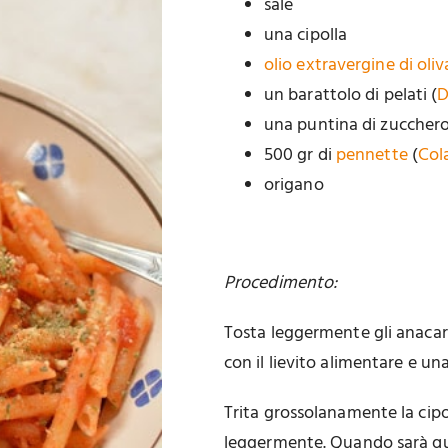
sale
una cipolla
olio extravergine di oliv
un barattolo di pelati (
D
una puntina di zuccher
500 gr di
pennette
(
Col
origano
Procedimento:
Tosta leggermente gli anacardi
con il lievito alimentare e una
Trita grossolanamente la cipol
leggermente. Quando sarà quas