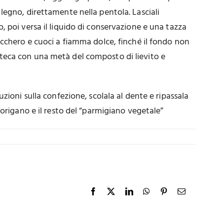
legno, direttamente nella pentola. Lasciali
, poi versa il liquido di conservazione e una tazza
ucchero e cuoci a fiamma dolce, finché il fondo non
eca con una metà del composto di lievito e
uzioni sulla confezione, scolala al dente e ripassala
’origano e il resto del “parmigiano vegetale”
Facebook
X
LinkedIn
WhatsApp
Pinterest
Email