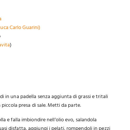
a
uca Carlo Guarini)
o
avita
)
 in una padella senza aggiunta di grassi e tritali
 piccola presa di sale. Metti da parte.
la e falla imbiondire nell’olio evo, salandola
i disfatta, aggiungi i pelati, rompendoli in pezzi