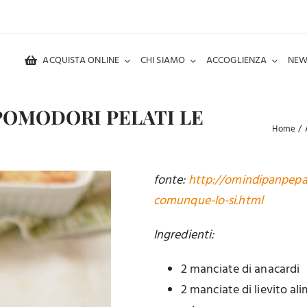
ACQUISTA ONLINE
CHI SIAMO
ACCOGLIENZA
NEW
POMODORI PELATI LE
Home
fonte:
http://omindipanpepat
comunque-lo-si.html
Ingredienti:
2 manciate di anacardi
2 manciate di lievito al