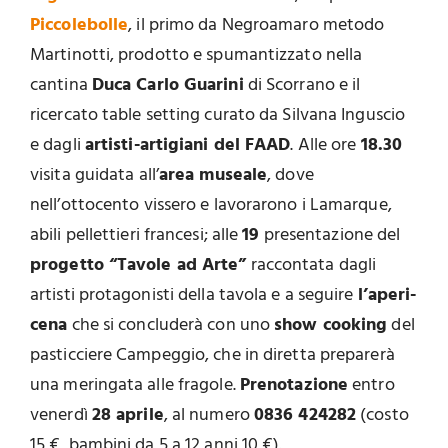
Piccolebolle
, il primo da Negroamaro metodo
Martinotti, prodotto e spumantizzato nella
cantina
Duca Carlo Guarini
di Scorrano e il
ricercato table setting curato da Silvana Inguscio
e dagli
artisti-artigiani del FAAD
. Alle ore
18.30
visita guidata all’
area museale
, dove
nell’ottocento vissero e lavorarono i Lamarque,
abili pellettieri francesi; alle
19
presentazione del
progetto “Tavole ad Arte”
raccontata dagli
artisti protagonisti della tavola e a seguire
l’aperi-
cena
che si concluderà con uno
show cooking
del
pasticciere Campeggio, che in diretta preparerà
una meringata alle fragole.
Prenotazione
entro
venerdì
28 aprile
, al numero
0836 424282
(costo
15 €, bambini da 5 a 12 anni 10 €).