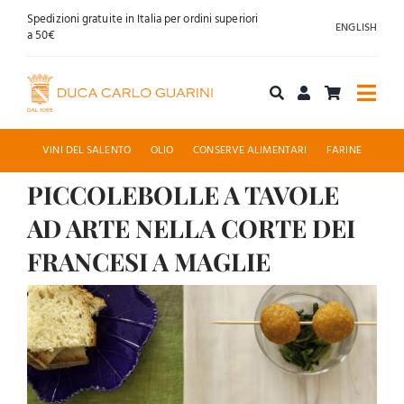
Salta
Spedizioni gratuite in Italia per ordini superiori
ENGLISH
al
a 50€
contenuto
Togg
Navi
Acquista online
VINI DEL SALENTO
OLIO
CONSERVE ALIMENTARI
FARINE
PICCOLEBOLLE A TAVOLE
Chi siamo
AD ARTE NELLA CORTE DEI
Accoglienza
FRANCESI A MAGLIE
Ingrandisci
News
immagine
Contatti