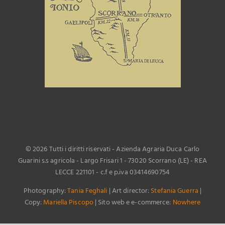
©
2026 Tutti i diritti riservati - Azienda Agraria Duca Carlo
Guarini s.s agricola - Largo Frisari 1 - 73020 Scorrano (LE) - REA
LECCE 221101 - c.f e p.iva 03414690754
Photography:
Tania Feghali
| Art director:
Stefania Guerra
|
Copy:
Mariella Piscopo
| Sito web e e-commerce:
Nowhere