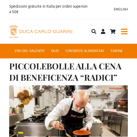
Salta
Spedizioni gratuite in Italia per ordini superiori
ENGLISH
al
a 50€
contenuto
Togg
Navi
Acquista online
VINI DEL SALENTO
OLIO
CONSERVE ALIMENTARI
FARINE
PICCOLEBOLLE ALLA CENA
Chi siamo
DI BENEFICENZA “RADICI”
Accoglienza
Ingrandisci
immagine
News
Contatti