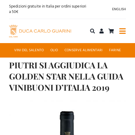
Salta
Spedizioni gratuite in Italia per ordini superiori
ENGLISH
al
a 50€
contenuto
Togg
Navi
Acquista online
VINI DEL SALENTO
OLIO
CONSERVE ALIMENTARI
FARINE
PIUTRI SI AGGIUDICA LA
Chi siamo
GOLDEN STAR NELLA GUIDA
Accoglienza
VINIBUONI D’ITALIA 2019
Ingrandisci
News
immagine
Contatti