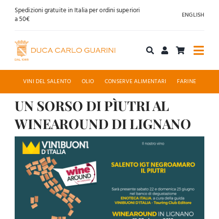
Salta
Spedizioni gratuite in Italia per ordini superiori
ENGLISH
al
a 50€
contenuto
Togg
Navi
Acquista online
VINI DEL SALENTO
OLIO
CONSERVE ALIMENTARI
FARINE
UN SORSO DI PÌUTRI AL
Chi siamo
WINEAROUND DI LIGNANO
Accoglienza
Ingrandisci
immagine
News
Contatti