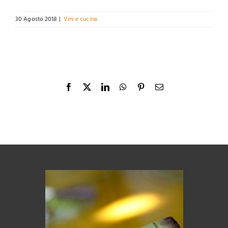
30 Agosto 2018
|
Vini e cucina
Facebook
X
LinkedIn
WhatsApp
Pinterest
Email