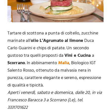
Tartare di scottona a punta di coltello, zucchine
marinate all’
o
lio L’Agrumato al
limone
Duca
Carlo Guarini e chips di patate. Un secondo
gustoso tra quelli proposti da
Vini e Cucina
a
Scorrano
. In abbinamento
Malìa
, Biologico IGT
Salento Rosso, ottenuto da malvasia nera in
purezza, carattere elegante e sereno, espressione
di qualità e tipicità.
Aperti venerdì, sabato e domenica, dalle 20, in via
Francesco Baracca 3 a Scorrano (Le), tel.
3331701622