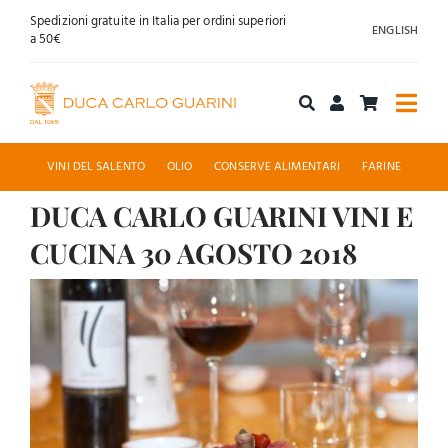
Salta
Spedizioni gratuite in Italia per ordini superiori
ENGLISH
al
a 50€
contenuto
Togg
Navi
Acquista online
VINI DEL SALENTO
OLIO
CONSERVE ALIMENTARI
FARINE
DUCA CARLO GUARINI VINI E
Chi siamo
CUCINA 30 AGOSTO 2018
Accoglienza
Ingrandisci
immagine
News
Contatti