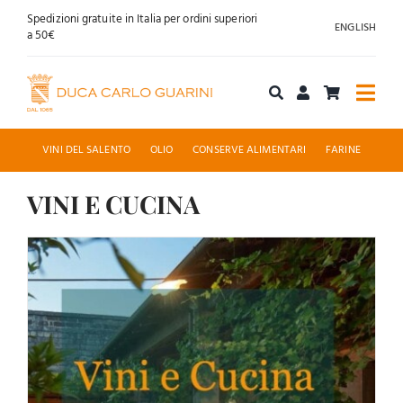
Salta
Spedizioni gratuite in Italia per ordini superiori
ENGLISH
al
a 50€
contenuto
Togg
Navi
Acquista online
VINI DEL SALENTO
OLIO
CONSERVE ALIMENTARI
FARINE
Chi siamo
VINI E CUCINA
Accoglienza
News
Contatti