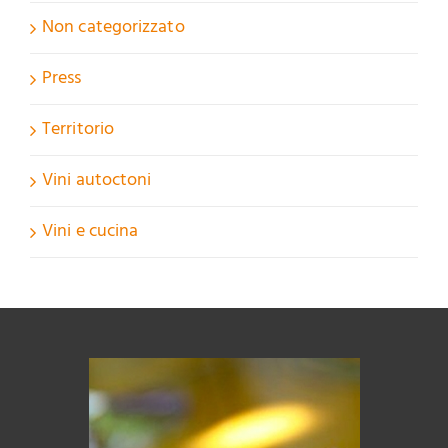
Non categorizzato
Press
Territorio
Vini autoctoni
Vini e cucina