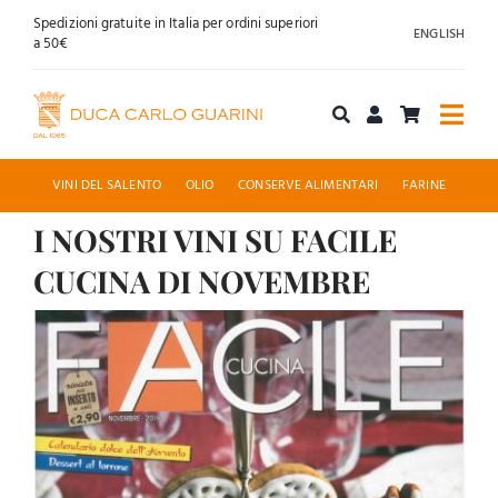
Salta
Spedizioni gratuite in Italia per ordini superiori
ENGLISH
al
a 50€
contenuto
Togg
Navi
Acquista online
VINI DEL SALENTO
OLIO
CONSERVE ALIMENTARI
FARINE
I NOSTRI VINI SU FACILE
Chi siamo
CUCINA DI NOVEMBRE
Accoglienza
Ingrandisci
immagine
News
Contatti