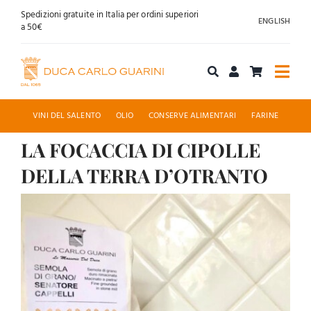
Salta
Spedizioni gratuite in Italia per ordini superiori
ENGLISH
al
a 50€
contenuto
Togg
Navi
Acquista online
VINI DEL SALENTO
OLIO
CONSERVE ALIMENTARI
FARINE
LA FOCACCIA DI CIPOLLE
Chi siamo
DELLA TERRA D’OTRANTO
Accoglienza
Ingrandisci
immagine
News
Contatti