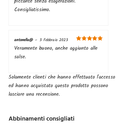
piccante senza esagerazioni.
Consigliatissimo.
antonella@
–
3 Febbraio 2023
Valutato
5
su
Veramente buono, anche aggiunto alle
5
salse.
Solamente clienti che hanno effettuato l'accesso
ed hanno acquistato questo prodotto possono
lasciare una recensione.
Abbinamenti consigliati