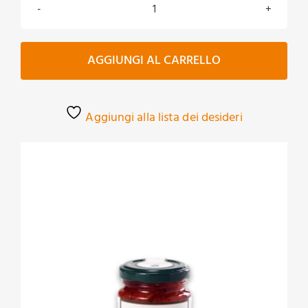
Peperoncino
piccante
in
AGGIUNGI AL CARRELLO
olio
quantità
Aggiungi alla lista dei desideri