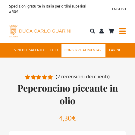
Salta
Spedizioni gratuite in Italia per ordini superiori
ENGLISH
al
a 50€
contenuto
Togg
Navi
Acquista online
VINI DEL SALENTO
OLIO
CONSERVE ALIMENTARI
FARINE
Chi siamo
(
2
recensioni dei clienti)
Accoglienza
Peperoncino piccante in
Valutato
2
5.00
su 5 su
base di
olio
News
recensioni
Contatti
4,30
€