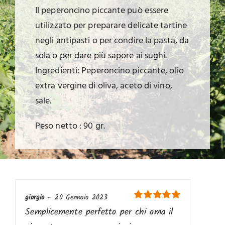
Il peperoncino piccante può essere
utilizzato per preparare delicate tartine
negli antipasti o per condire la pasta, da
sola o per dare più sapore ai sughi.
Ingredienti: Peperoncino piccante, olio
extra vergine di oliva, aceto di vino,
sale.
Peso netto : 90 gr.
giorgio
–
20 Gennaio 2023
Valutato
5
su
Semplicemente perfetto per chi ama il
5