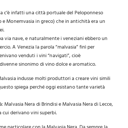
a c’è infatti una città portuale del Peloponneso
o e Monemvasia in greco) che in antichità era un
ei.
ropa via nave, e naturalmente i veneziani ebbero un
cio. A Venezia la parola “malvasia” finì per
enivano venduti i vini “navigati”, cioè
 divenne sinonimo di vino dolce e aromatico.
lvasia indusse molti produttori a creare vini simili
e questo spiega perché oggi esistano tante varietà
: Malvasia Nera di Brindisi e Malvasia Nera di Lecce,
 cui derivano vini superbi.
me particolare con la Malvasia Nera. Da sempre la