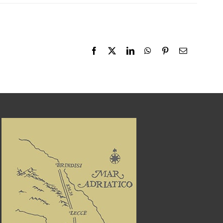
Facebook
X
LinkedIn
WhatsApp
Pinterest
Email