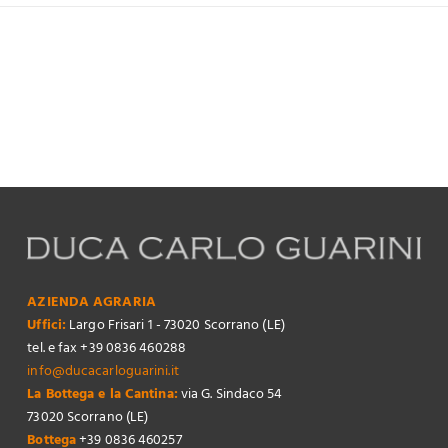
AZIENDA AGRARIA
Uffici:
Largo Frisari 1 - 73020 Scorrano (LE)
tel. e fax +39 0836 460288
info@ducacarloguarini.it
La Bottega e la Cantina:
via G. Sindaco 54
73020 Scorrano (LE)
Bottega
+39 0836 460257