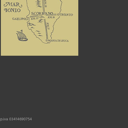
 e p.iva 03414690754