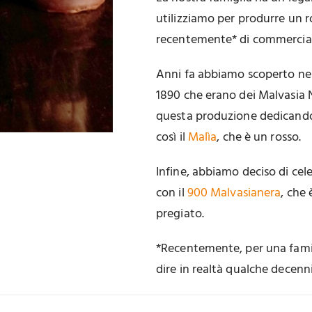
utilizziamo per produrre un 
recentemente* di commercial
Anni fa abbiamo scoperto nel
1890 che erano dei Malvasia 
questa produzione dedicando a
così il
Malìa
, che è un rosso.
Infine, abbiamo deciso di cele
con il
900 Malvasianera
, che
pregiato.
*Recentemente, per una famigl
dire in realtà qualche decenn