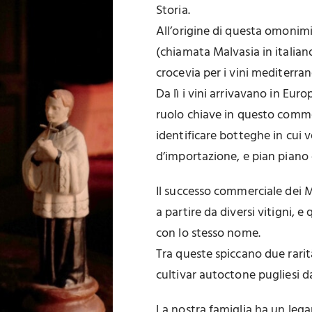
Storia.
All’origine di questa omonimi
(chiamata Malvasia in italian
crocevia per i vini mediterran
Da lì i vini arrivavano in Eu
ruolo chiave in questo commer
identificare botteghe in cui v
d’importazione, e pian piano
Il successo commerciale dei Ma
a partire da diversi vitigni, 
con lo stesso nome.
Tra queste spiccano due rarità
cultivar autoctone pugliesi da
La nostra famiglia ha un lega