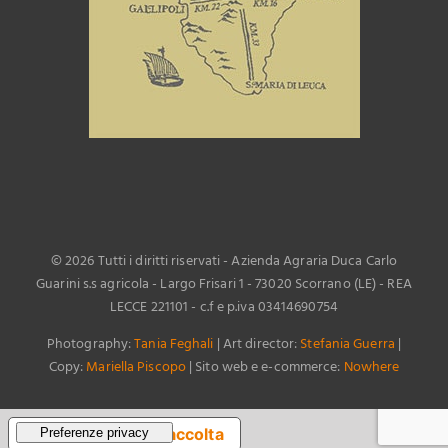
©
2026 Tutti i diritti riservati - Azienda Agraria Duca Carlo
Guarini s.s agricola - Largo Frisari 1 - 73020 Scorrano (LE) - REA
LECCE 221101 - c.f e p.iva 03414690754
Photography:
Tania Feghali
| Art director:
Stefania Guerra
|
Copy:
Mariella Piscopo
| Sito web e e-commerce:
Nowhere
Informativa sulla raccolta