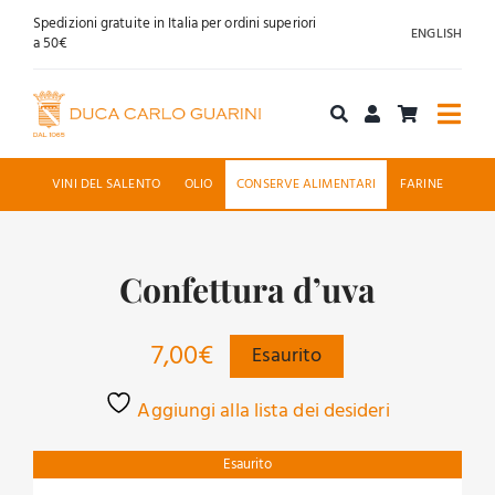
Salta
Spedizioni gratuite in Italia per ordini superiori
ENGLISH
al
a 50€
contenuto
Togg
Navi
Acquista online
VINI DEL SALENTO
OLIO
CONSERVE ALIMENTARI
FARINE
Chi siamo
Confettura d’uva
Accoglienza
7,00
€
Esaurito
News
Aggiungi alla lista dei desideri
Contatti
Esaurito