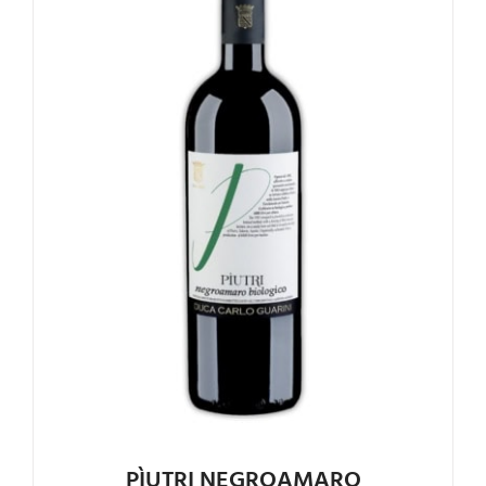
Valutato
4.75
su 5
PÌUTRI NEGROAMARO