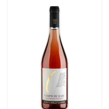
Valutato
4.56
su 5