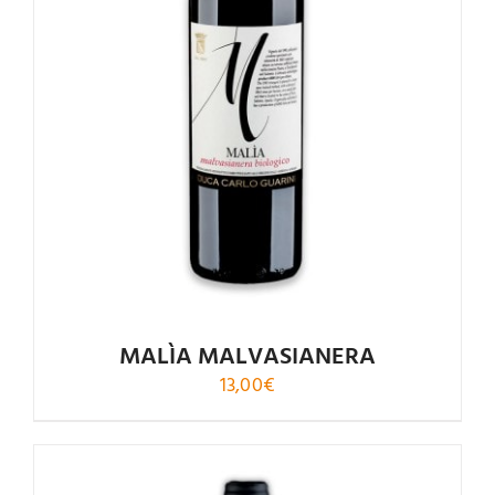
Valutato
4.86
su 5
MALÌA MALVASIANERA
13,00
€