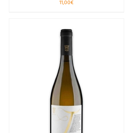
11,00
€
Valutato
4.96
su 5