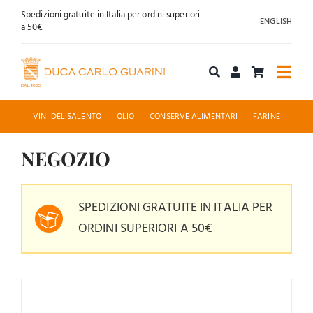
Salta
Spedizioni gratuite in Italia per ordini superiori
ENGLISH
al
a 50€
contenuto
Togg
Navi
Acquista online
VINI DEL SALENTO
OLIO
CONSERVE ALIMENTARI
FARINE
Chi siamo
NEGOZIO
Accoglienza
SPEDIZIONI GRATUITE IN ITALIA PER
ORDINI SUPERIORI A 50€
News
Contatti