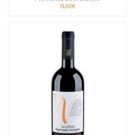
13,00
€
Valutato
4.08
su 5