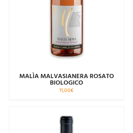
4.75
su 5
MALÌA MALVASIANERA ROSATO
BIOLOGICO
11,00
€