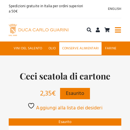
Salta
Spedizioni gratuite in Italia per ordini superiori
ENGLISH
al
a 50€
contenuto
Togg
Navi
Acquista online
VINI DEL SALENTO
OLIO
CONSERVE ALIMENTARI
FARINE
Chi siamo
Ceci scatola di cartone
Accoglienza
2,35
€
Esaurito
News
Aggiungi alla lista dei desideri
Contatti
Esaurito