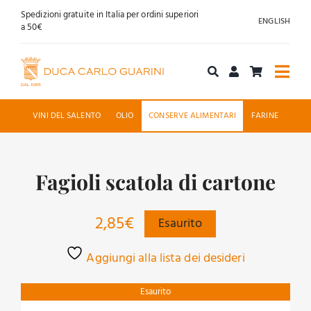
Salta
Spedizioni gratuite in Italia per ordini superiori
ENGLISH
al
a 50€
contenuto
Togg
Navi
Acquista online
VINI DEL SALENTO
OLIO
CONSERVE ALIMENTARI
FARINE
Chi siamo
Fagioli scatola di cartone
Accoglienza
2,85
€
Esaurito
News
Aggiungi alla lista dei desideri
Contatti
Esaurito