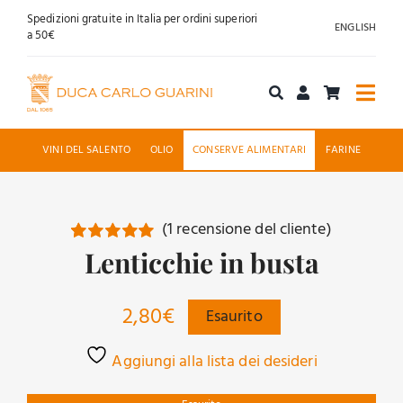
Salta
Spedizioni gratuite in Italia per ordini superiori
ENGLISH
al
a 50€
contenuto
Togg
Navi
Acquista online
VINI DEL SALENTO
OLIO
CONSERVE ALIMENTARI
FARINE
Chi siamo
(
1
recensione del cliente)
Accoglienza
Lenticchie in busta
Valutato
1
5.00
su 5 su
base di
News
recensioni
2,80
€
Esaurito
Contatti
Aggiungi alla lista dei desideri