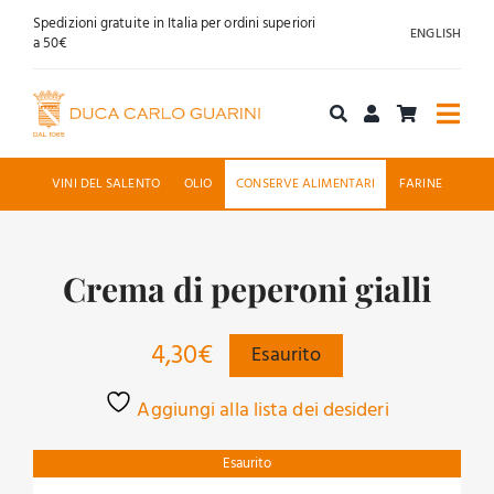
Salta
Spedizioni gratuite in Italia per ordini superiori
ENGLISH
al
a 50€
contenuto
Togg
Navi
Acquista online
VINI DEL SALENTO
OLIO
CONSERVE ALIMENTARI
FARINE
Chi siamo
Crema di peperoni gialli
Accoglienza
4,30
€
Esaurito
News
Aggiungi alla lista dei desideri
Contatti
Esaurito