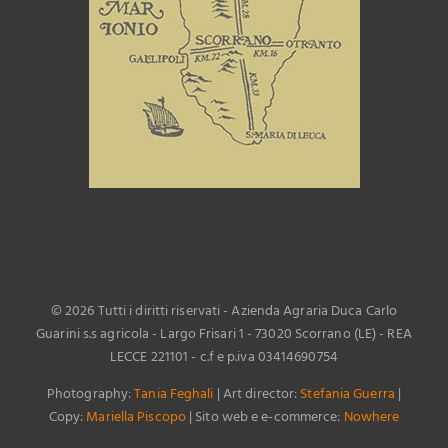
©
2026 Tutti i diritti riservati - Azienda Agraria Duca Carlo
Guarini s.s agricola - Largo Frisari 1 - 73020 Scorrano (LE) - REA
LECCE 221101 - c.f e p.iva 03414690754
Photography:
Tania Feghali
| Art director:
Stefania Guerra
|
Copy:
Mariella Piscopo
| Sito web e e-commerce:
Nowhere