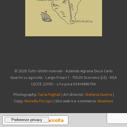
©
2026 Tutti i diritti riservati - Azienda Agraria Duca Carlo
Guarini s.s agricola - Largo Frisari 1 - 73020 Scorrano (LE) - REA
LECCE 221101 - c.f e p.iva 03414690754
Photography:
Tania Feghali
| Art director:
Stefania Guerra
|
Copy:
Mariella Piscopo
| Sito web e e-commerce:
Nowhere
Informativa sulla raccolta