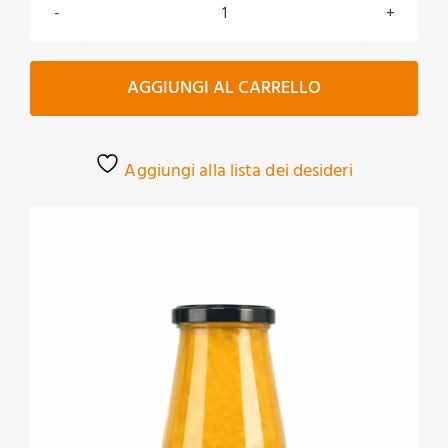
Passata
di
Pomodoro
AGGIUNGI AL CARRELLO
Giallo
Biologico
quantità
Aggiungi alla lista dei desideri