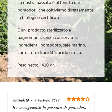
La nostra passata è ottenuta dai
pomodori, che coltiviamo direttamente
in biologico certificato.
È un prodotto sterilizzato a
bagnomaria, senza conservanti.
Ingredienti: pomodoro, sale marino,
correttore di acidità: acido citrico.
Peso netto : 420 gr.
antonella@
–
3 Febbraio 2023
Valutato
4
Ho assaggioato la passata di pomodoro
su 5