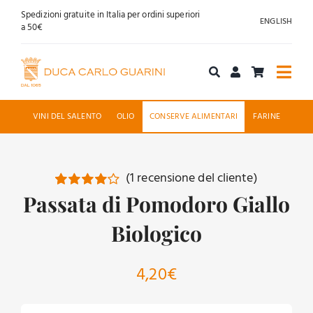
Salta
Spedizioni gratuite in Italia per ordini superiori
ENGLISH
al
a 50€
contenuto
Togg
Navi
Acquista online
VINI DEL SALENTO
OLIO
CONSERVE ALIMENTARI
FARINE
Chi siamo
(
1
recensione del cliente)
Accoglienza
Passata di Pomodoro Giallo
Valutato
1
4.00
su 5
su base di
Biologico
News
recensioni
Contatti
4,20
€