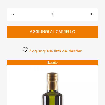
da
9,00€
Agrumato
a
al
15,50€
mandarino
AGGIUNGI AL CARRELLO
quantità
Aggiungi alla lista dei desideri
Esaurito