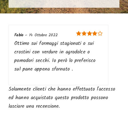
Fabio
–
14 Ottobre 2022
Valutato
4
Ottimo sui formaggi stagionati o sui
su 5
crostini con verdure in agrodolce o
pomodori secchi. Io però lo preferisco
sul pane appena sfornato .
Solamente clienti che hanno effettuato l'accesso
ed hanno acquistato questo prodotto possono
lasciare una recensione.