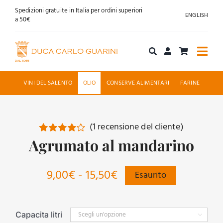
Salta
Spedizioni gratuite in Italia per ordini superiori
ENGLISH
al
a 50€
contenuto
Togg
Navi
Acquista online
VINI DEL SALENTO
OLIO
CONSERVE ALIMENTARI
FARINE
Chi siamo
(
1
recensione del cliente)
Accoglienza
Agrumato al mandarino
Valutato
1
4.00
su 5
su base di
News
recensioni
Fascia
9,00
€
-
15,50
€
Esaurito
di
Contatti
prezzo:
Capacita litri
