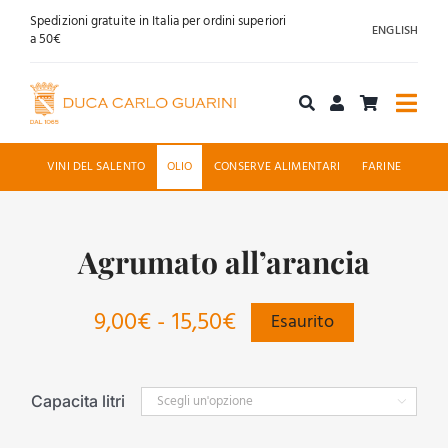
Salta
Spedizioni gratuite in Italia per ordini superiori
ENGLISH
al
a 50€
contenuto
Togg
Navi
Acquista online
VINI DEL SALENTO
OLIO
CONSERVE ALIMENTARI
FARINE
Chi siamo
Agrumato all’arancia
Accoglienza
Fascia
9,00
€
-
15,50
€
Esaurito
News
di
Contatti
prezzo:
Capacita litri

da