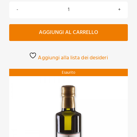
9,00€
Agrumato
a
all'arancia
15,50€
quantità
AGGIUNGI AL CARRELLO
Aggiungi alla lista dei desideri
Esaurito