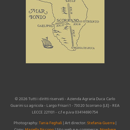
©
2026 Tutti i diritti riservati - Azienda Agraria Duca Carlo
Guarini s.s agricola - Largo Frisari 1 - 73020 Scorrano (LE) - REA
LECCE 221101 - c.f e p.iva 03414690754
Photography:
Tania Feghali
| Art director:
Stefania Guerra
|
Copy:
Mariella Piscopo
| Sito web e e-commerce:
Nowhere