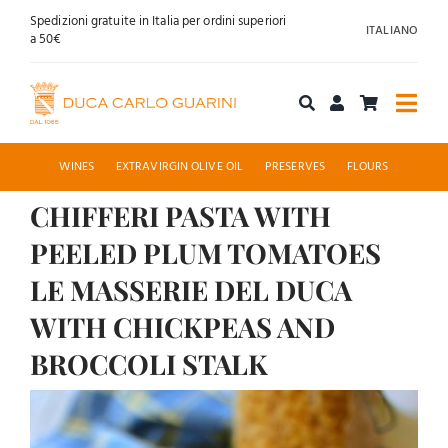
Skip
Spedizioni gratuite in Italia per ordini superiori
ITALIANO
to
a 50€
content
Togg
Navi
Shop online
WINES
EXTRAVIRGIN OLIVE OIL
PRESERVES
FLOURS
CHIFFERI PASTA WITH
About us
PEELED PLUM TOMATOES
Hospitality
LE MASSERIE DEL DUCA
WITH CHICKPEAS AND
News
BROCCOLI STALK
Contact
View
Larger