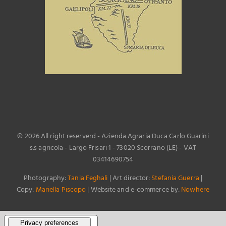
©
2026 All right reserverd - Azienda Agraria Duca Carlo Guarini
s.s agricola - Largo Frisari 1 - 73020 Scorrano (LE) - VAT
03414690754
Photography:
Tania Feghali
| Art director:
Stefania Guerra
|
Copy:
Mariella Piscopo
| Website and e-commerce by:
Nowhere
Notice at collection