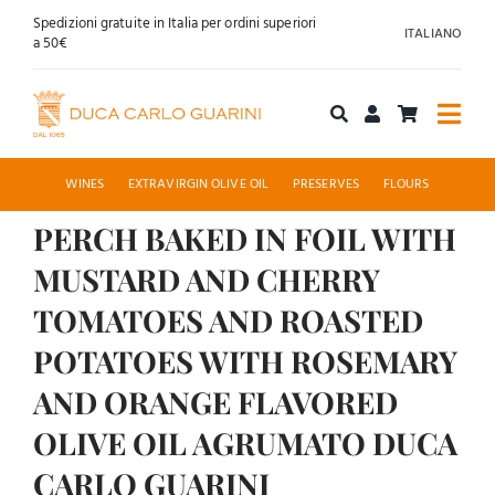
Skip
Spedizioni gratuite in Italia per ordini superiori
ITALIANO
to
a 50€
content
Togg
Navi
Shop online
WINES
EXTRAVIRGIN OLIVE OIL
PRESERVES
FLOURS
PERCH BAKED IN FOIL WITH
About us
MUSTARD AND CHERRY
Hospitality
TOMATOES AND ROASTED
POTATOES WITH ROSEMARY
News
AND ORANGE FLAVORED
Contact
OLIVE OIL AGRUMATO DUCA
CARLO GUARINI