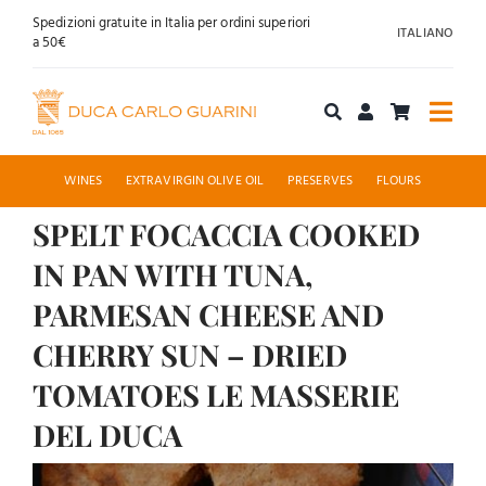
Skip
Spedizioni gratuite in Italia per ordini superiori
ITALIANO
to
a 50€
content
Togg
Navi
Shop online
WINES
EXTRAVIRGIN OLIVE OIL
PRESERVES
FLOURS
SPELT FOCACCIA COOKED
About us
IN PAN WITH TUNA,
Hospitality
PARMESAN CHEESE AND
CHERRY SUN – DRIED
News
TOMATOES LE MASSERIE
Contact
DEL DUCA
View