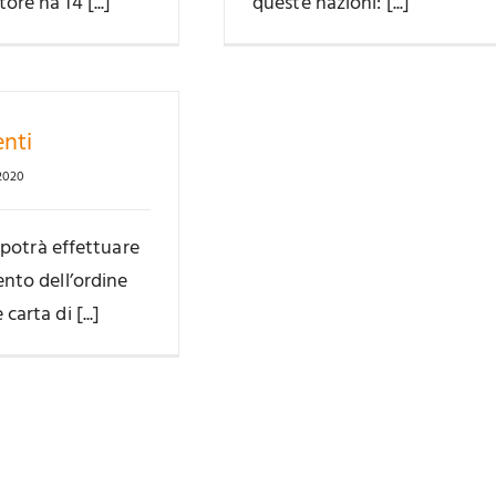
re ha 14 [...]
queste nazioni: [...]
nti
2020
e potrà effettuare
nto dell’ordine
arta di [...]