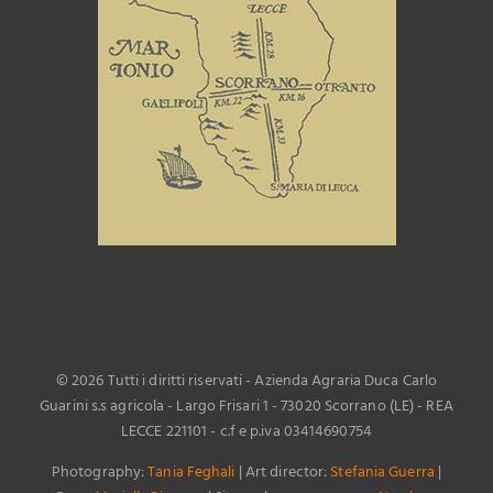
©
2026 Tutti i diritti riservati - Azienda Agraria Duca Carlo
Guarini s.s agricola - Largo Frisari 1 - 73020 Scorrano (LE) - REA
LECCE 221101 - c.f e p.iva 03414690754
Photography:
Tania Feghali
| Art director:
Stefania Guerra
|