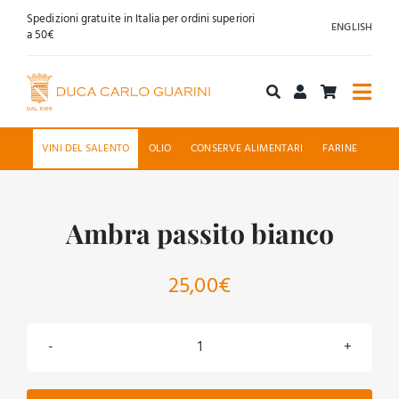
Salta
Spedizioni gratuite in Italia per ordini superiori
ENGLISH
al
a 50€
contenuto
Togg
Navi
Acquista online
VINI DEL SALENTO
OLIO
CONSERVE ALIMENTARI
FARINE
Chi siamo
Ambra passito bianco
Accoglienza
25,00
€
News
Contatti
Ambra
passito