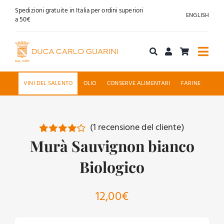
Salta
Spedizioni gratuite in Italia per ordini superiori
ENGLISH
al
a 50€
contenuto
Togg
Navi
Acquista online
VINI DEL SALENTO
OLIO
CONSERVE ALIMENTARI
FARINE
Chi siamo
(
1
recensione del cliente)
Accoglienza
Murà Sauvignon bianco
Valutato
1
4.00
su 5
su base di
Biologico
News
recensioni
Contatti
12,00
€