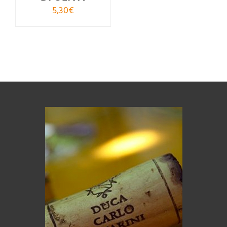
5,30
€