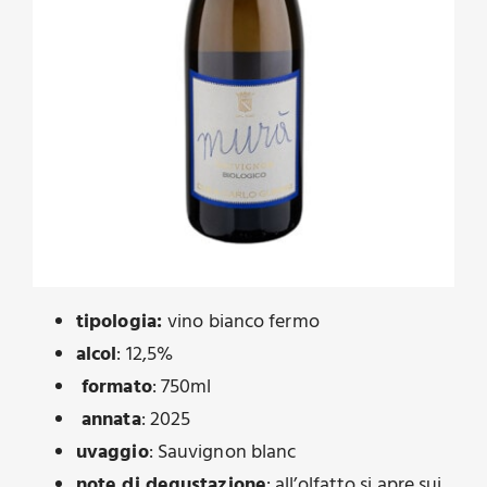
tipologia:
vino bianco fermo
alcol
: 12,5%
formato
: 750ml
annata
: 2025
uvaggio
: Sauvignon blanc
note di degustazione
: all’olfatto si apre sui