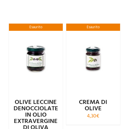
Esaurito
Esaurito
Valutato
Valutato
5.00
su 5
4.50
su 5
OLIVE LECCINE
CREMA DI
DENOCCIOLATE
OLIVE
IN OLIO
4,30
€
EXTRAVERGINE
DI OLIVA