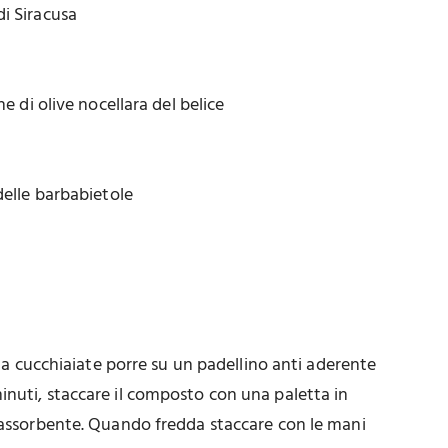
i Siracusa
ne di olive nocellara del belice
delle barbabietole
 e a cucchiaiate porre su un padellino anti aderente
inuti, staccare il composto con una paletta in
a assorbente. Quando fredda staccare con le mani