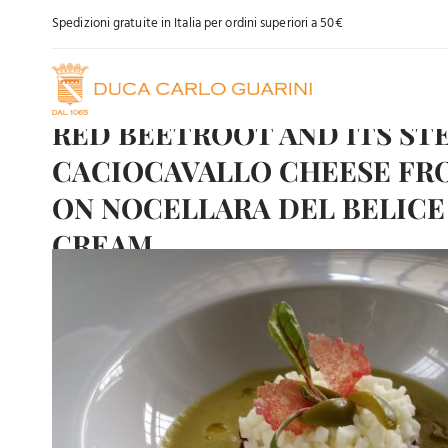
Skip
Spedizioni gratuite in Italia per ordini superiori a 50€
to
content
RED BEETROOT AND ITS ST
CACIOCAVALLO CHEESE FR
ON NOCELLARA DEL BELICE
CREAM
View
Larger
Image