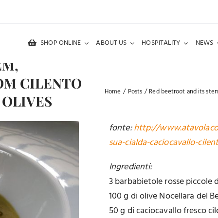
SHOP ONLINE
ABOUT US
HOSPITALITY
NEWS
EM,
OM CILENTO
Home
Posts
Red beetroot and its stem
 OLIVES
fonte:
http://www.atavolacoi
sua-cialda-caciocavallo-cilen
Ingredienti:
3 barbabietole rosse piccole 
100 g di olive Nocellara del 
50 g di caciocavallo fresco ci