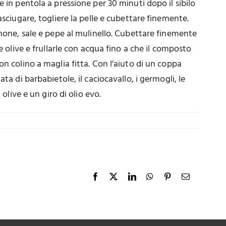
 in pentola a pressione per 30 minuti dopo il sibilo
asciugare, togliere la pelle e cubettare finemente.
imone, sale e pepe al mulinello. Cubettare finemente
le olive e frullarle con acqua fino a che il composto
on colino a maglia fitta. Con l’aiuto di un coppa
ta di barbabietole, il caciocavallo, i germogli, le
 olive e un giro di olio evo.
Facebook
X
LinkedIn
WhatsApp
Pinterest
Email