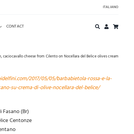
ITALIANO
CONTACT
, caciocavallo cheese from Cilento on Nocellara del Belice olives cream
delfini.com/2017/05/05/barbabietola-rossa-e-la-
tano-su-crema-di-olive-nocellara-del-belice/
di Fasano (Br)
Belice Centonze
lentano