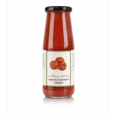
Rated
4.67
out of 5