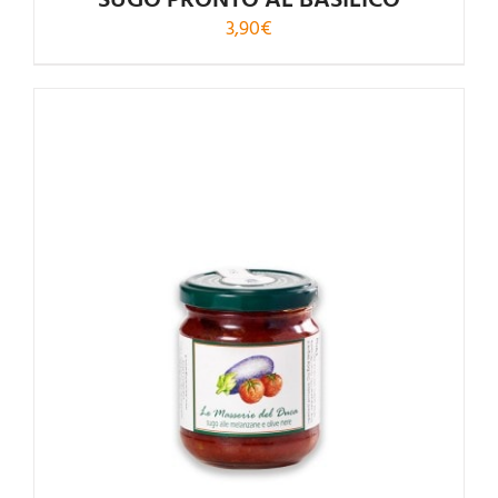
SUGO PRONTO AL BASILICO
3,90
€
Rated
5.00
out of 5