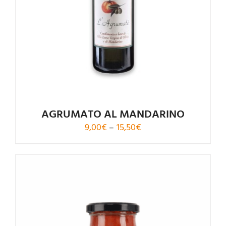
5
AGRUMATO AL MANDARINO
Price
9,00
€
–
15,50
€
range:
9,00€
through
15,50€