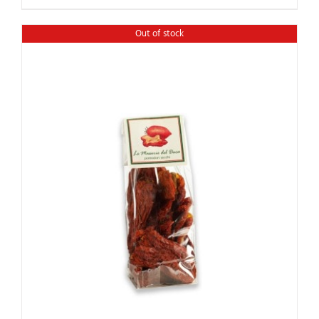
Out of stock
Rated
5.00
out of 5