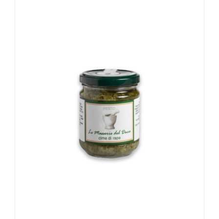
Rated
4.50
out of 5