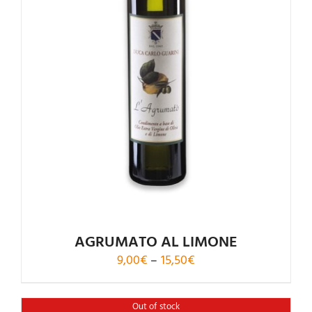
Rated
5.00
out of 5
AGRUMATO AL LIMONE
Price
9,00
€
–
15,50
€
range:
9,00€
Out of stock