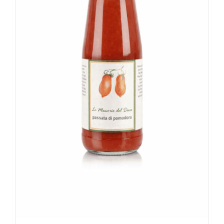
Rated
4.58
out of 5