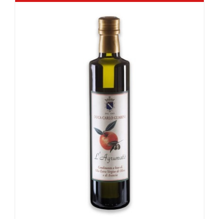
through
15,50€