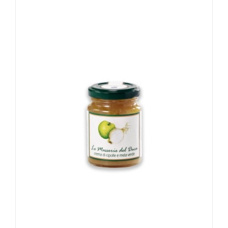
Rated
4.00
out of
5