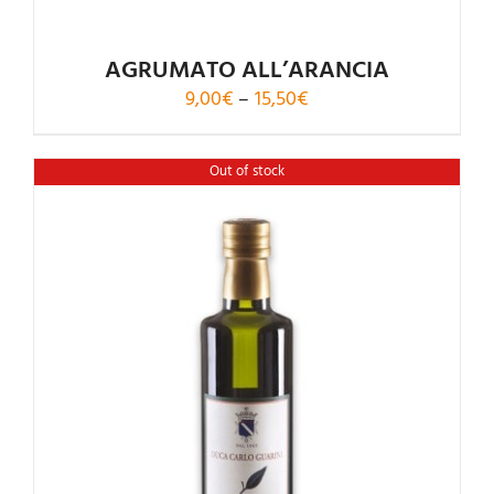
AGRUMATO ALL’ARANCIA
Price
9,00
€
–
15,50
€
range:
9,00€
Out of stock
through
15,50€
Rated
4.00
out of